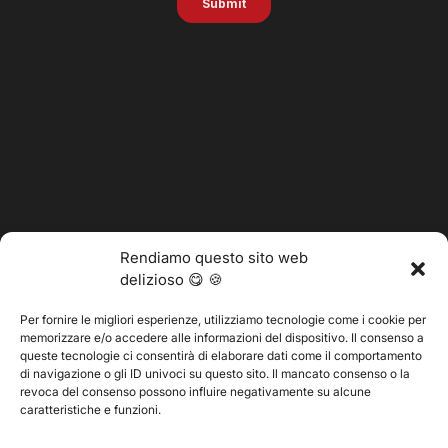
Rendiamo questo sito web
delizioso 😋 🍪
Per fornire le migliori esperienze, utilizziamo tecnologie come i cookie per
memorizzare e/o accedere alle informazioni del dispositivo. Il consenso a
@2025 Vertitech. Tutti i diritti riservati.
queste tecnologie ci consentirà di elaborare dati come il comportamento
di navigazione o gli ID univoci su questo sito. Il mancato consenso o la
revoca del consenso possono influire negativamente su alcune
caratteristiche e funzioni.
Informativa sulla privacy