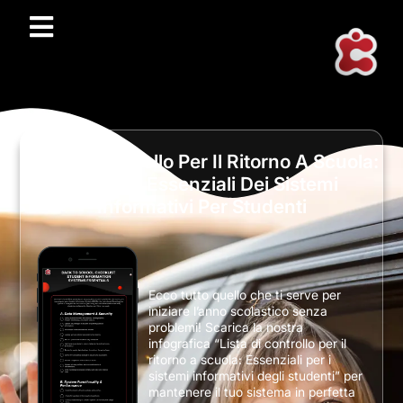
Lista Di Controllo Per Il Ritorno A Scuola:
Elementi Essenziali Dei Sistemi
Informativi Per Studenti
Ecco tutto quello che ti serve per
iniziare l’anno scolastico senza
problemi! Scarica la nostra
infografica “Lista di controllo per il
ritorno a scuola: Essenziali per i
sistemi informativi degli studenti” per
mantenere il tuo sistema in perfetta