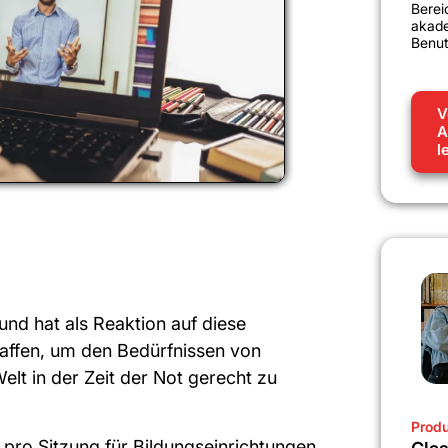
Bere
akade
Benut
V
A
l
nd hat als Reaktion auf diese
chaffen, um den Bedürfnissen von
lt in der Zeit der Not gerecht zu
Produ
 pro Sitzung für Bildungseinrichtungen,