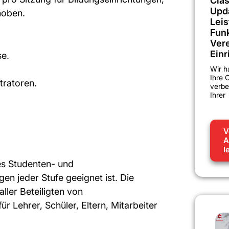
Clas
Upd
hoben.
Lei
Funk
Vere
Einr
se.
Wir h
Ihre 
tratoren.
verbe
Ihrer
V
A
l
es Studenten- und
n jeder Stufe geeignet ist. Die
ller Beteiligten von
ür Lehrer, Schüler, Eltern, Mitarbeiter