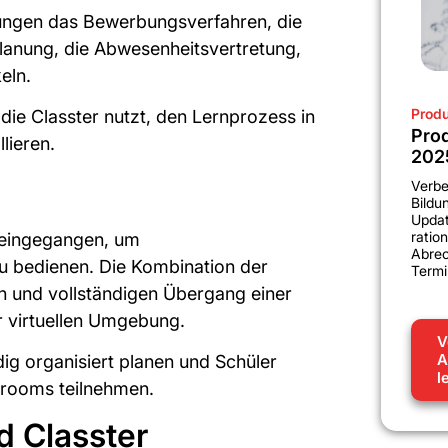
tungen das Bewerbungsverfahren, die
lanung, die Abwesenheitsvertretung,
eln.
Produ
die Classter nutzt, den Lernprozess in
Pro
lieren.
202
Verbe
Bildu
Updat
ratio
t eingegangen, um
Abre
u bedienen. Die Kombination der
Termi
en und vollständigen Übergang einer
 virtuellen Umgebung.
V
A
ig organisiert planen und Schüler
l
srooms teilnehmen.
d Classter