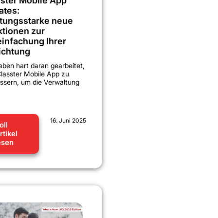
ster Mobile App
ates:
stungsstarke neue
tionen zur
infachung Ihrer
ichtung
aben hart daran gearbeitet,
Classter Mobile App zu
ssern, um die Verwaltung
16. Juni 2025
oll
rtikel
esen