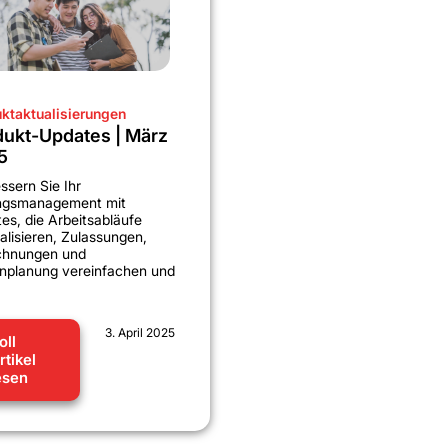
ktaktualisierungen
dukt-Updates | März
5
ssern Sie Ihr
ngsmanagement mit
es, die Arbeitsabläufe
nalisieren, Zulassungen,
chnungen und
nplanung vereinfachen und
3. April 2025
oll
rtikel
esen