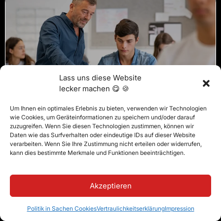
Lass uns diese Website
lecker machen 😋 🍪
Um Ihnen ein optimales Erlebnis zu bieten, verwenden wir Technologien
wie Cookies, um Geräteinformationen zu speichern und/oder darauf
Wie Sie Lehrer dazu bringen, das SIS Ihrer Schule zu
zuzugreifen. Wenn Sie diesen Technologien zustimmen, können wir
lieben (und es tatsächlich zu nutzen)
Daten wie das Surfverhalten oder eindeutige IDs auf dieser Website
verarbeiten. Wenn Sie Ihre Zustimmung nicht erteilen oder widerrufen,
kann dies bestimmte Merkmale und Funktionen beeinträchtigen.
Akzeptieren
Politik in Sachen Cookies
Vertraulichkeitserklärung
Impression