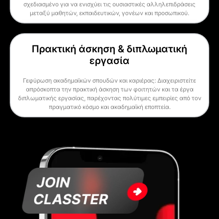
σχεδιασμένο για να ενισχύει τις ουσιαστικές αλληλεπιδράσεις
μεταξύ μαθητών, εκπαιδευτικών, γονέων και προσωπικού.
Πρακτική άσκηση & διπλωματική
εργασία
Γεφύρωση ακαδημαϊκών σπουδών και καριέρας: Διαχειριστείτε
απρόσκοπτα την πρακτική άσκηση των φοιτητών και τα έργα
διπλωματικής εργασίας, παρέχοντας πολύτιμες εμπειρίες από τον
πραγματικό κόσμο και ακαδημαϊκή εποπτεία.