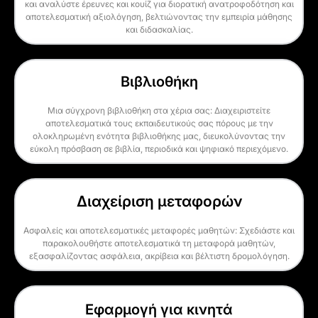
και αναλύστε έρευνες και κουίζ για διορατική ανατροφοδότηση και
αποτελεσματική αξιολόγηση, βελτιώνοντας την εμπειρία μάθησης
και διδασκαλίας.
Βιβλιοθήκη
Μια σύγχρονη βιβλιοθήκη στα χέρια σας: Διαχειριστείτε
αποτελεσματικά τους εκπαιδευτικούς σας πόρους με την
ολοκληρωμένη ενότητα βιβλιοθήκης μας, διευκολύνοντας την
εύκολη πρόσβαση σε βιβλία, περιοδικά και ψηφιακό περιεχόμενο.
Διαχείριση μεταφορών
Ασφαλείς και αποτελεσματικές μεταφορές μαθητών: Σχεδιάστε και
παρακολουθήστε αποτελεσματικά τη μεταφορά μαθητών,
εξασφαλίζοντας ασφάλεια, ακρίβεια και βέλτιστη δρομολόγηση.
Εφαρμογή για κινητά