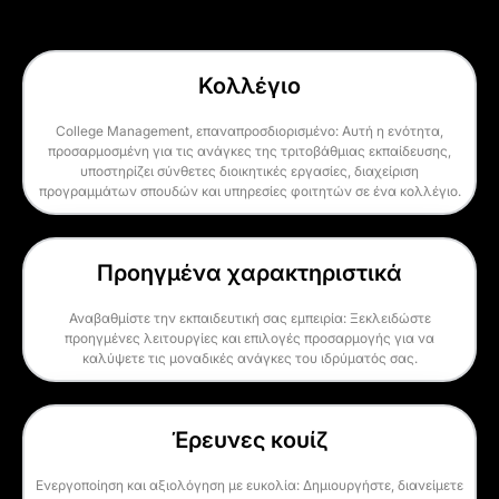
Κολλέγιο
College Management, επαναπροσδιορισμένο: Αυτή η ενότητα,
προσαρμοσμένη για τις ανάγκες της τριτοβάθμιας εκπαίδευσης,
υποστηρίζει σύνθετες διοικητικές εργασίες, διαχείριση
προγραμμάτων σπουδών και υπηρεσίες φοιτητών σε ένα κολλέγιο.
Προηγμένα χαρακτηριστικά
Αναβαθμίστε την εκπαιδευτική σας εμπειρία: Ξεκλειδώστε
προηγμένες λειτουργίες και επιλογές προσαρμογής για να
καλύψετε τις μοναδικές ανάγκες του ιδρύματός σας.
Έρευνες κουίζ
Ενεργοποίηση και αξιολόγηση με ευκολία: Δημιουργήστε, διανείμετε