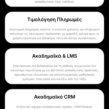
εκπαιδευτικού τους ταξιδιού.
Τιμολόγηση Πληρωμές
Οικονομική διαχείριση εύκολα: Η ενότητα χρέωσης και πληρωμών
απλοποιεί τις οικονομικές διαδικασίες με ασφαλή, φιλικά προς το
χρήστη εργαλεία για δίδακτρα, τέλη και άλλες συναλλαγές.
Ακαδημαϊκά & LMS
Επανάσταση στη διδασκαλία και τη μάθηση: συγχωνεύει την
καινοτόμο τεχνολογία με τις βέλτιστες εκπαιδευτικές πρακτικές,
προωθώντας ελκυστικές και αποτελεσματικές μαθησιακές
εμπειρίες τόσο μέσα όσο και έξω από την τάξη.
Ακαδημαϊκό CRM
Χτίζοντας ισχυρές εκπαιδευτικές σχέσεις: CRM Module,