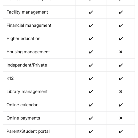
Facility management
✔️
✔️
Financial management
✔️
✔️
Higher education
✔️
✔️
Housing management
✔️
❌
Independent/Private
✔️
✔️
K12
✔️
✔️
Library management
✔️
❌
Online calendar
✔️
✔️
Online payments
✔️
❌
Parent/Student portal
✔️
✔️