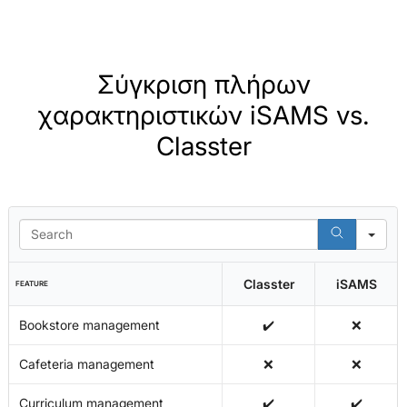
Σύγκριση πλήρων
χαρακτηριστικών iSAMS vs.
Classter
Se
Classter
iSAMS
FEATURE
Bookstore management
✔️
❌
Cafeteria management
❌
❌
Curriculum management
✔️
✔️