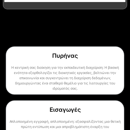
Πυρήνας
Η κεντρική σας διοίκηση για την εκπαιδευτική διαχείριση: Η βασική
ενότητα εξορθολογίζει τις διοικητικές εργασίες, βελτιώνει την
επικοινωνία και συγκεντρώνει τη διαχείριση δεδομένων,
δημιουργώντας ένα σταθερό θεμέλιο για τις λειτουργίες του
ιδρύματός σας.
Εισαγωγές
Απλοποιημένη εγγραφή, απλοποιημένη: εξασφαλίζοντας μια θετική
πρώτη εντύπωση και μια απροβλημάτιστη έναρξη του