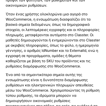
προφίλ των φοιτητών, των μαθημάτων και των
οικονομικών ρυθμίσεων.
Όταν ένας χρήστης ολοκληρώνει μια αγορά στο
WooCommerce, η ενσωμάτωση διασφαλίζει ότι τα
βασικά σημεία δεδομένων, όπως τα δημογραφικά
στοιχεία, οι λεπτομέρειες εγγραφής και οι πληροφορίες
πληρωμής, μεταφέρονται αυτόματα στο Classter. Οι
μαθητές δημιουργούνται ή ενημερώνονται στο Classter
με ακριβείς πληροφορίες, όπως το φύλο, η ημερομηνία
γέννησης, ο αριθμός IdNumber και το ExternalId, ενώ η
εγγραφή σε προγράμματα, ομάδες ή θέματα
καθορίζεται με βάση το SKU του προϊόντος και τις
ρυθμίσεις διαμόρφωσης στο WooCommerce.
Ένα από τα σημαντικότερα σημεία αυτής της
ενσωμάτωσης είναι η δυνατότητα διαμόρφωσης
ρυθμίσεων και ηλεκτρονικών πληρωμών απευθείας
μέσω του WooCommerce. Χρησιμοποιώντας τη ρύθμιση
τύπου ρύθμισης, τα ιδρύματα μπορούν να
δημιουργήσουν οικονομικές ρυθμίσεις
προσαρμοσμένες στις τάξεις, τις ροές, τις ομάδες ή τα