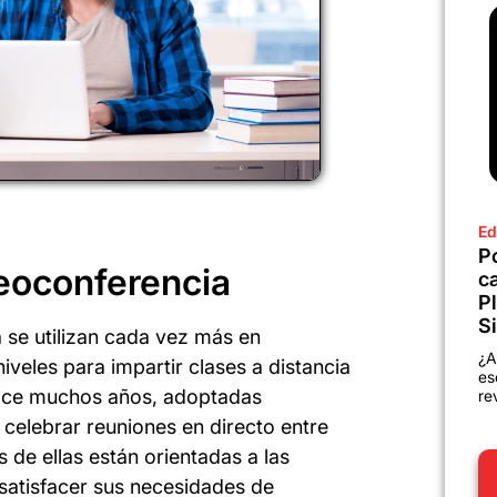
Ed
P
eoconferencia
c
P
Si
 se utilizan cada vez más en
¿A
iveles para impartir clases a distancia
es
hace muchos años, adoptadas
re
celebrar reuniones en directo entre
 de ellas están orientadas a las
satisfacer sus necesidades de