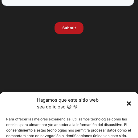
Hagamos que este sitio web
sea delicioso 😋 🍪
Para ofrecer las mejores experiencias, utilizamos tecnologías como las
cookies para almacenar y/o acceder a la información del dispositivo. El
consentimiento a estas tecnologías nos permitirá procesar datos como el
@2025 Vertitech. Todos los derechos reservados.
comportamiento de navegación o identificaciones únicas en este sitio.