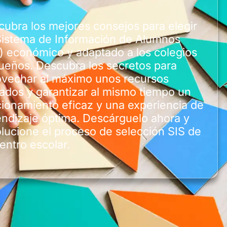
ubra los mejores consejos para elegir
Sistema de Información de Alumnos
) económico y adaptado a los colegios
ueños. Descubra los secretos para
ovechar al máximo unos recursos
tados y garantizar al mismo tiempo un
ionamiento eficaz y una experiencia de
ndizaje óptima. Descárguelo ahora y
lucione el proceso de selección SIS de
entro escolar.