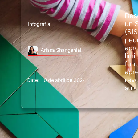
Desc
un 
Infografía
(SIS
peq
apr
Arissa Shanganlall
limi
func
apre
revo
10 de abril de 2024
Date:
su c