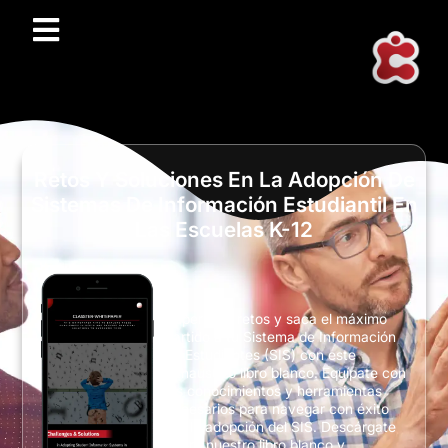
Retos Y Soluciones En La Adopción De
Sistemas De Información Estudiantil En
Las Escuelas K-12
Supera los retos y saca el máximo
partido a tu Sistema de Información
de Estudiantes (SIS) con este
exhaustivo libro blanco. Equípate con
los conocimientos y herramientas
necesarios para navegar con éxito
por la adopción del SIS. Descárgate
ahora nuestro libro blanco y