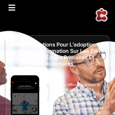
Défis Et Solutions Pour L’adoption De
Systèmes D’information Sur Les Élèves
Dans Les Écoles Primaires Et
Secondaires
Surmontez les difficultés et tirez le
meilleur parti de votre système
d’information sur les étudiants (SIS)
grâce à ce livre blanc complet.
Munissez-vous des connaissances
et des outils nécessaires pour réussir
l’adoption de votre SIS. Téléchargez