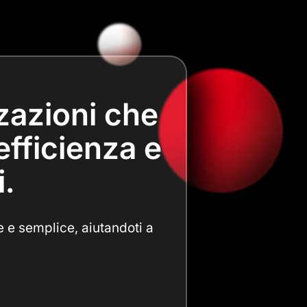
zzazioni che
efficienza e
i.
e e semplice, aiutandoti a