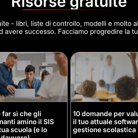
Risorse gratuite
te - libri, liste di controllo, modelli e molto al
 ad avere successo. Facciamo progredire la tu
far sì che gli
10 domande per val
nanti amino il SIS
il tuo attuale softwa
tua scuola (e lo
gestione scolastica
 davvero)