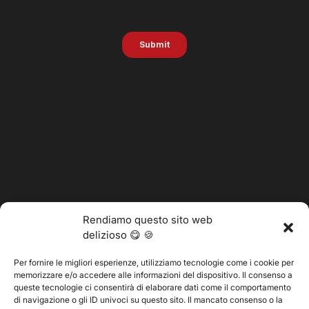
Rendiamo questo sito web
delizioso 😋 🍪
Per fornire le migliori esperienze, utilizziamo tecnologie come i cookie per
memorizzare e/o accedere alle informazioni del dispositivo. Il consenso a
@2025 Vertitech. Tutti i diritti riservati.
queste tecnologie ci consentirà di elaborare dati come il comportamento
di navigazione o gli ID univoci su questo sito. Il mancato consenso o la