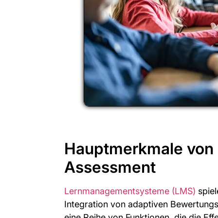
Hauptmerkmale von 
Assessment
Lernmanagementsysteme (LMS)
spiel
Integration von adaptiven Bewertungss
eine Reihe von Funktionen, die die Eff