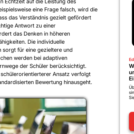
n Echtzeit auf die Leistung des
ispielsweise eine Frage falsch, wird die
ass das Verständnis gezielt gefördert
htige Antwort zu einer
ördert das Denken in höheren
igkeiten. Die individuelle
sorgt für eine gezieltere und
lichen werden bei adaptiven
Ed
rnwege der Schüler berücksichtigt.
W
u
schülerorientierterer Ansatz verfolgt
E
andardisierten Bewertung hinausgeht.
Üb
si
Si