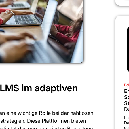
Ed
LMS im adaptiven
Er
S
S
D
en eine wichtige Rolle bei der nahtlosen
Im
trategien. Diese Plattformen bieten
Da
ge
ektivität der personalisierten Bewertung