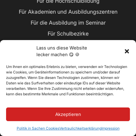
Für die Hochschulbildung
Für Akademien und Ausbildungszentren
Für die Ausbildung im Seminar
Für Schulbezirke
Für Corporate Learning
Lass uns diese Website
lecker machen 😋 🍪
Ressourcen
Um Ihnen ein optimales Erlebnis zu bieten, verwenden wir Technologien
wie Cookies, um Geräteinformationen zu speichern und/oder darauf
Blog
zuzugreifen. Wenn Sie diesen Technologien zustimmen, können wir
Daten wie das Surfverhalten oder eindeutige IDs auf dieser Website
Fallstudien
verarbeiten. Wenn Sie Ihre Zustimmung nicht erteilen oder widerrufen,
kann dies bestimmte Merkmale und Funktionen beeinträchtigen.
eBooks und Whitepapers
Demos
Akzeptieren
Webinare
Politik in Sachen Cookies
Vertraulichkeitserklärung
Impression
Wissensdatenbank