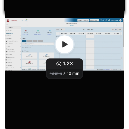
Transcript
00:01
Willkommen bei der Präsentation des Classter
Finanzmoduls. Verwenden Sie das Finanzmodul, um
Studiengebühren effektiv zu verwalten. Sie können
finanzielle Vereinbarungen und Ratenzahlungspläne
erstellen und verwalten, zu denen sich die Zahler
verpflichtet haben.
00:16
Sie können Zahlungen verwalten und Rechnungen
ausstellen, wobei Sie gleichzeitig über Ihren
Kontostand informiert werden. Außerdem können
Sie Ihre Einnahmen und ausstehenden Gebühren