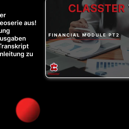
er
eoserie aus!
lung
 Ausgaben
Transkript
Anleitung zu