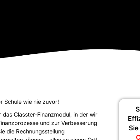
r Schule wie nie zuvor!
S
r das Classter-Finanzmodul, in der wir
Eff
 Finanzprozesse und zur Verbesserung
Sie
Sie die Rechnungsstellung
C
erwalten können – alles an einem Ort!