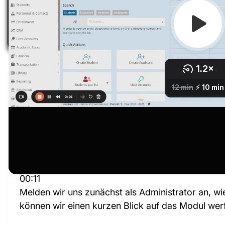
Transcript
00:02
Hallo noch einmal. Nachdem wir nun einige grund
Finanzkonfiguration behandelt haben, lassen Sie 
einige der im vorherigen Video vorgenommenen
00:11
Melden wir uns zunächst als Administrator an, wi
können wir einen kurzen Blick auf das Modul wer