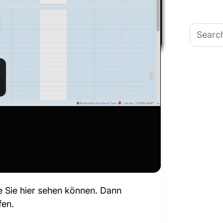
Search
for:
legende Dinge in der
uns einen Blick darauf werfen, wie
 Änderungen aussehen.
e Sie hier sehen können. Dann
fen.