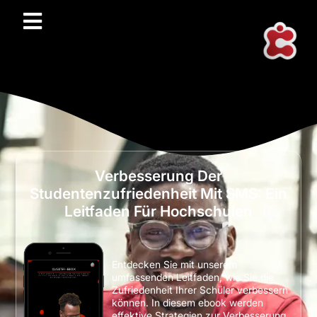
Verbesserung Der
Studentenzufriedenheit Mit SMS: Ein
Leitfaden Für Hochschulen
Entdecken Sie mit unserem
umfassenden Leitfaden, wie Sie die
Zufriedenheit Ihrer Schüler verbessern
können. In diesem ebook werden
effektive Strategien zur Verbesserung