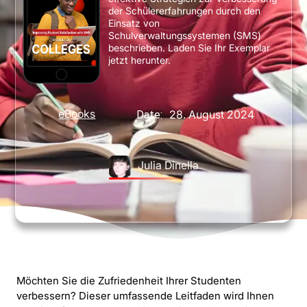
der Schülererfahrungen durch den
Einsatz von
Schulverwaltungssystemen (SMS)
beschrieben. Laden Sie Ihr Exemplar
jetzt herunter.
eBooks
28. August 2024
Date:
Julia Dinella
Möchten Sie die Zufriedenheit Ihrer Studenten
verbessern? Dieser umfassende Leitfaden wird Ihnen