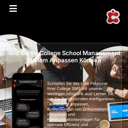
Wie Sie Ihr College School Management
System Anpassen Können
Schöpfen Sie das volle Potenzial
Ihrer College SMS mit unserer
wichtigen Infografik aus! Lernen Sie,
wie Sie Benutzerrollen konfigurieren,
Dashboards anpassen,
Anwendungen von Drittanbietern
integrieren und
Kommunikationsvorlagen für
optimale Effizienz und