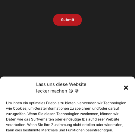
Lass uns diese Website
lecker machen 😋 🍪
Um Ihnen ein optimales Erlebnis zu bieten, verwenden wir Technologien
wie Cookies, um Geräteinformationen zu speichern und/oder darauf
zuzugreifen. Wenn Sie diesen Technologien zustimmen, können wir
Daten wie das Surfverhalten oder eindeutige IDs auf dieser Website
@2025 Vertitech. Alle Rechte vorbehalten.
verarbeiten. Wenn Sie Ihre Zustimmung nicht erteilen oder widerrufen,
kann dies bestimmte Merkmale und Funktionen beeinträchtigen.