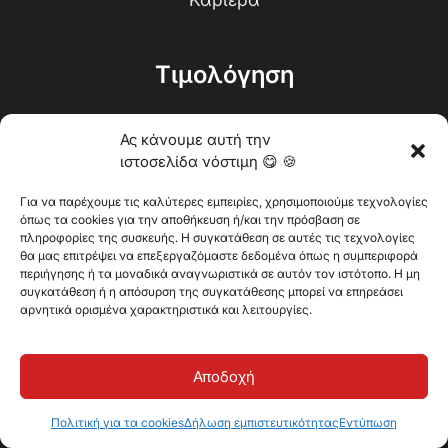
Τιμολόγηση
Ας κάνουμε αυτή την
Γίνετε συνεργάτης
ιστοσελίδα νόστιμη 😋 🍪
Για να παρέχουμε τις καλύτερες εμπειρίες, χρησιμοποιούμε τεχνολογίες
όπως τα cookies για την αποθήκευση ή/και την πρόσβαση σε
Λάβετε μια εξαιρετική
πληροφορίες της συσκευής. Η συγκατάθεση σε αυτές τις τεχνολογίες
θα μας επιτρέψει να επεξεργαζόμαστε δεδομένα όπως η συμπεριφορά
συμβουλή στα
περιήγησης ή τα μοναδικά αναγνωριστικά σε αυτόν τον ιστότοπο. Η μη
συγκατάθεση ή η απόσυρση της συγκατάθεσης μπορεί να επηρεάσει
εισερχόμενά σας μία
αρνητικά ορισμένα χαρακτηριστικά και λειτουργίες.
φορά κάθε δύο
εβδομάδες
Αποδοχή
Πολιτική για τα cookies
Δήλωση εμπιστευτικότητας
Εντύπωση