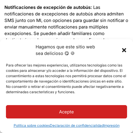
Notificaciones de excepción de autobús:
Las
notificaciones de excepciones de autobús ahora admiten
SMS junto con MI, con opciones para guardar sin notificar o
enviar manualmente notificaciones para múltiples
excepciones. Se pueden añadir familiares como
destinatarios, y los usuarios pueden configurar las
notificaciones para que se envíen por correo electrónico o
Hagamos que este sitio web
SMS, con plantillas actualizadas para ambos.
sea delicioso 😋 🍪
Para ofrecer las mejores experiencias, utilizamos tecnologías como las
cookies para almacenar y/o acceder a la información del dispositivo. El
Gestión de RRHH
consentimiento a estas tecnologías nos permitirá procesar datos como el
comportamiento de navegación o identificaciones únicas en este sitio.
No consentir o retirar el consentimiento puede afectar negativamente a
Contratos de Trabajo y Protocolo:
Hay varias
determinadas características y funciones.
actualizaciones y adiciones a campos como Fecha de
Firma del Contrato y Prima Anual Extra, así como mejoras
en la numeración de los contratos y en los ajustes de
Acepte
visibilidad. Los contratos pueden ahora autogenerar
números basados en un formato predefinido, y se crearán
Política sobre cookies
Declaración de confidencialidad
Impresión
nuevas entradas de protocolo cuando se inicien los