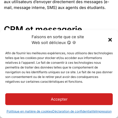
aux utilisateurs d’envoyer directement des messages (e-
mail, message interne, SMS) aux agents des étudiants.
CRM et messagerie
Faisons en sorte que ce site
Améliorations générales :
La grille CRM Manage Entries
Web soit délicieux 😋 🍪
dispose désormais d’une pagination côté serveur pour
améliorer les performances, ce qui permet d’exporter de
Afin de fournir les meilleures expériences, nous utilisons des technologies
telles que les cookies pour stocker et/ou accéder aux informations
grandes quantités de données et de cliquer sur les noms
relatives à l'appareil. Le fait de consentir à ces technologies nous
dans les colonnes
Refers To
et
Creator
pour les employés.
permettra de traiter des données telles que le comportement de
Cela permet d’accéder rapidement aux détails pertinents
navigation ou les identifiants uniques sur ce site. Le fait de ne pas donner
via des pop-ups ou de nouveaux onglets. Ces mises à jour
son consentement ou de le retirer peut avoir des conséquences
sont exclusives au portail des employés.
négatives sur certaines caractéristiques et fonctions.
Signatures dynamiques dans les modèles PDF :
Dans les
modèles de signature, vous pouvez désormais activer
Accepter
l’ajout dynamique de signatures au document final. Cette
option n’est visible que dans le système Classter et
Politique en matière de cookies
Déclaration de confidentialité
Impression
garantit que lorsque le dernier signataire signe, toutes les