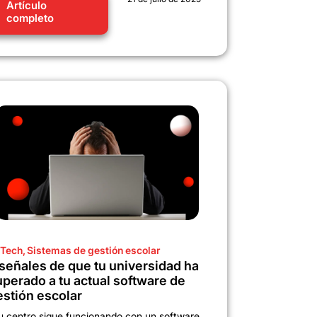
Artículo
completo
Tech
,
Sistemas de gestión escolar
 señales de que tu universidad ha
uperado a tu actual software de
estión escolar
u centro sigue funcionando con un software