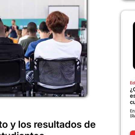
Ed
¿
e
c
En
(R
to y los resultados de