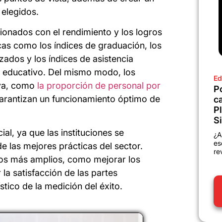
 elegidos.
cionados con el rendimiento y los logros
cas como los índices de graduación, los
ados y los índices de asistencia
io educativo. Del mismo modo, los
Ed
iva, como
la proporción de personal por
P
garantizan un funcionamiento óptimo de
c
P
Si
al, ya que las instituciones se
¿A
es
e las mejores prácticas del sector.
re
ivos más amplios, como mejorar los
la satisfacción de las partes
stico de la medición del éxito.