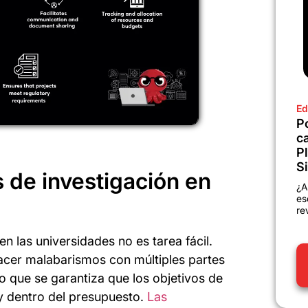
Ed
P
c
P
Si
 de investigación en
¿A
es
re
n las universidades no es tarea fácil.
acer malabarismos con múltiples partes
o que se garantiza que los objetivos de
 y dentro del presupuesto.
Las