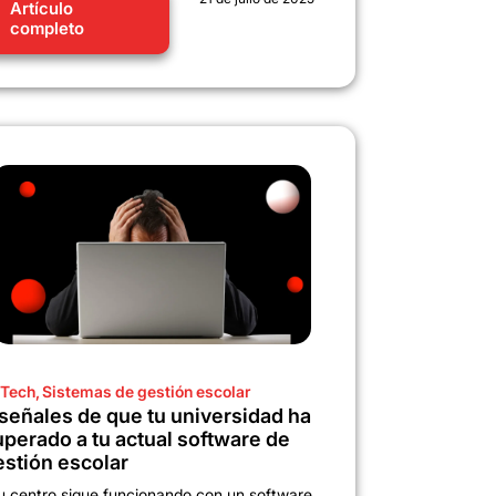
Artículo
completo
Tech
,
Sistemas de gestión escolar
 señales de que tu universidad ha
uperado a tu actual software de
estión escolar
u centro sigue funcionando con un software