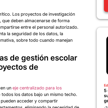
rítico. Los proyectos de investigación
s, que deben almacenarse de forma
ompartirse entre el personal autorizado.
ta la seguridad de los datos, la
ormativa, sobre todo cuando manejan
mas de gestión escolar
royectos de
Ed
ecen un
eje centralizado para los
5
o todos los datos bajo un mismo techo.
s
g
es pueden acceder y compartir
partamentos, eliminando la necesidad de
¿T