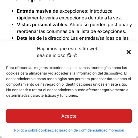
Entrada masiva de
excepciones: Introduzca
rápidamente varias excepciones de ruta a la vez.
Vistas personalizables
: Ahora se pueden gestionar y
reordenar las columnas de la lista de excepciones.
Detalles de
la dirección: Las entradas/salidas de las
rutas diarias muestran ahora el campo de la zona de
Hagamos que este sitio web
estudiantes junto a la dirección.
sea delicioso 😋 🍪
Nuevos módulos
Para ofrecer las mejores experiencias, utilizamos tecnologías como las
cookies para almacenar y/o acceder a la información del dispositivo. El
consentimiento a estas tecnologías nos permitirá procesar datos como el
Firma Classter
: Permite realizar procesos digitales en
comportamiento de navegación o identificaciones únicas en este sitio.
No consentir o retirar el consentimiento puede afectar negativamente a
los que se envían documentos para su firma a varios
determinadas características y funciones.
usuarios como alumnos o padres. La firma digital se
almacena y se incrusta en el documento dentro de
Classter.
Acepte
Classter LegalSign
: Esta solución de marca blanca se
integra con Classter, permitiendo a los usuarios firmar
Política sobre cookies
Declaración de confidencialidad
Impresión
contratos, documentos y transacciones a través de la