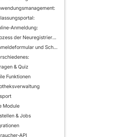
nwendungsmanagement:
lassungsportal:
line-Anmeldung:
Prozess der Neuregistrierung:
Anmeldeformular und Schnellaufnahmeformular:
rschiedenes:
agen & Quiz
le Funktionen
iotheksverwaltung
sport
e Module
stellen & Jobs
grationen
raucher-API