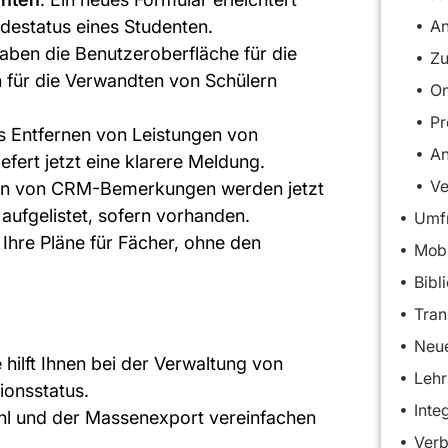
destatus eines Studenten.
A
haben die Benutzeroberfläche für die
Zu
 für die Verwandten von Schülern
On
s Entfernen von Leistungen von
iefert jetzt eine klarere Meldung.
Ve
en von CRM-Bemerkungen werden jetzt
ufgelistet, sofern vorhanden.
Umfr
 Ihre Pläne für Fächer, ohne den
Mobi
.
Bibl
Tran
Neu
e hilft Ihnen bei der Verwaltung von
Lehr
ionsstatus.
Inte
hl und der Massenexport vereinfachen
Verb