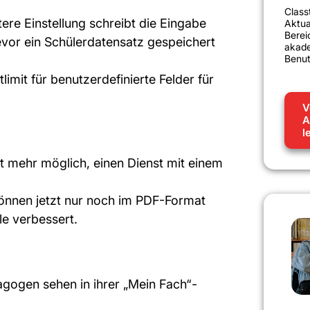
Class
tere Einstellung schreibt die Eingabe
Aktua
Bere
evor ein Schülerdatensatz gespeichert
akade
Benut
tlimit für benutzerdefinierte Felder für
V
A
l
icht mehr möglich, einen Dienst mit einem
können jetzt nur noch im PDF-Format
e verbessert.
agogen sehen in ihrer „Mein Fach“-