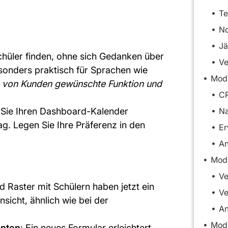
No
Jä
chüler finden, ohne sich Gedanken über
Ve
sonders praktisch für Sprachen wie
ine von Kunden gewünschte Funktion und
C
e Sie Ihren Dashboard-Kalender
Na
. Legen Sie Ihre Präferenz in den
An
Modu
Ve
nd Raster mit Schülern haben jetzt ein
nsicht, ähnlich wie bei der
An
Modu
enten
: Ein neues Formular erleichtert