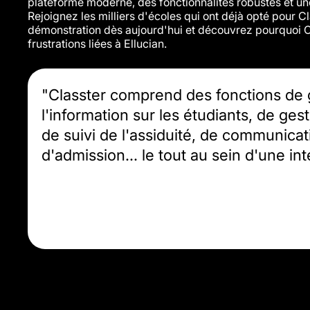
plateforme moderne, des fonctionnalités robustes et un
Rejoignez les milliers d'écoles qui ont déjà opté pour C
démonstration dès aujourd'hui et découvrez pourquoi Cl
frustrations liées à Ellucian.
"Classter comprend des fonctions de 
l'information sur les étudiants, de ges
de suivi de l'assiduité, de communicat
d'admission... le tout au sein d'une in