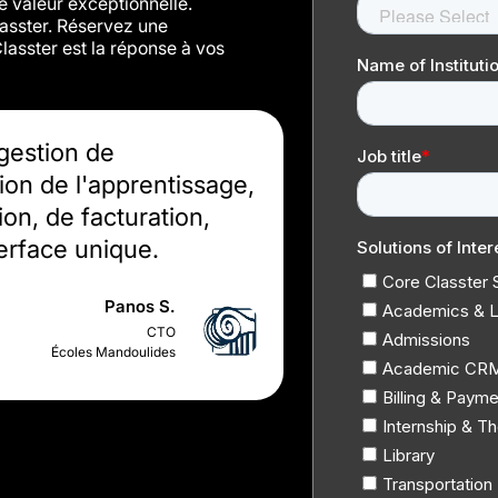
e valeur exceptionnelle.
lasster. Réservez une
asster est la réponse à vos
gestion de
tion de l'apprentissage,
ion, de facturation,
terface unique.
Panos S.
CTO
Écoles Mandoulides