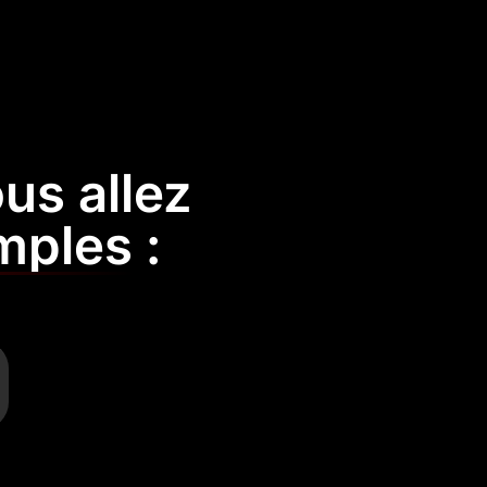
us allez
mples :