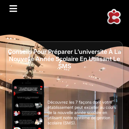
Conseils Pour Préparer L’université À La
Nouvelle Année Scolaire En Utilisant Le
SMS
Découvrez les 7 façons dont votre
établissement peut exceller au cours
de la nouvelle année scolaire en
utilisant notre système de gestion
scolaire (SMS).