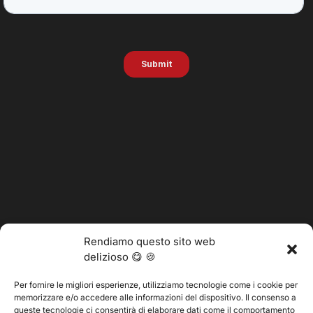
Rendiamo questo sito web
delizioso 😋 🍪
Per fornire le migliori esperienze, utilizziamo tecnologie come i cookie per
memorizzare e/o accedere alle informazioni del dispositivo. Il consenso a
@2025 Vertitech. Tutti i diritti riservati.
queste tecnologie ci consentirà di elaborare dati come il comportamento