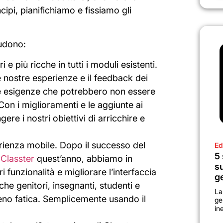
cipi, pianifichiamo e fissiamo gli
ludono:
 e più ricche in tutti i moduli esistenti.
 nostre esperienze e il feedback dei
are esigenze che potrebbero non essere
. Con i miglioramenti e le aggiunte ai
re i nostri obiettivi di arricchire e
erienza mobile. Dopo il successo del
Ed
5 
 Classter
quest’anno, abbiamo in
su
funzionalità e migliorare l’interfaccia
g
 che genitori, insegnanti, studenti e
La
eno fatica. Semplicemente usando il
ge
in