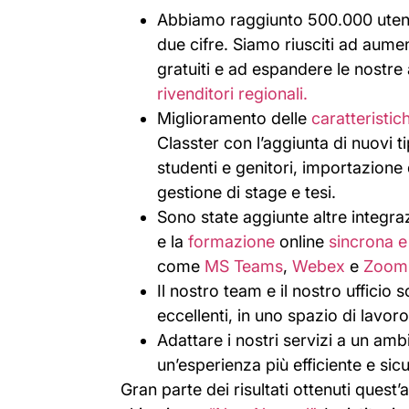
Abbiamo raggiunto 500.000 utenti
due cifre. Siamo riusciti ad aume
gratuiti e ad espandere le nostre a
rivenditori regionali.
Miglioramento delle
caratteristic
Classter con l’aggiunta di nuovi t
studenti e genitori, importazione 
gestione di stage e tesi.
Sono state aggiunte altre integraz
e la
formazione
online
sincrona e
come
MS Teams
,
Webex
e
Zoom
Il nostro team e il nostro ufficio
eccellenti, in uno spazio di lavor
Adattare i nostri servizi a un a
un’esperienza più efficiente e sicur
Gran parte dei risultati ottenuti quest