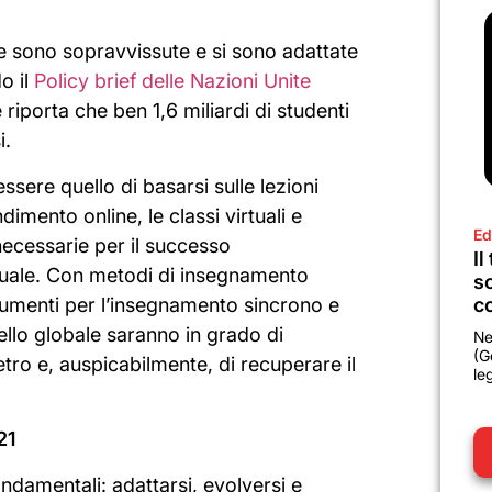
ale sono sopravvissute e si sono adattate
o il
Policy brief delle Nazioni Unite
e riporta che ben 1,6 miliardi di studenti
i.
sere quello di basarsi sulle lezioni
imento online, le classi virtuali e
Ed
ecessarie per il successo
Il
tuale. Con metodi di insegnamento
sc
trumenti per l’insegnamento sincrono e
co
vello globale saranno in grado di
Ne
(G
etro e, auspicabilmente, di recuperare il
le
21
ondamentali: adattarsi, evolversi e