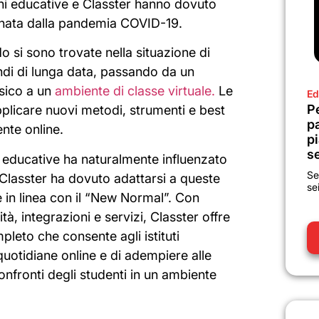
ioni educative e Classter hanno dovuto
minata dalla pandemia COVID-19.
do si sono trovate nella situazione di
di di lunga data, passando da un
isico a un
ambiente di classe virtuale.
Le
Ed
P
plicare nuovi metodi, strumenti e best
p
nte online.
pi
se
 educative ha naturalmente influenzato
Se
. Classter ha dovuto adattarsi a queste
se
 in linea con il “New Normal”. Con
tà, integrazioni e servizi, Classter offre
pleto che consente agli istituti
à quotidiane online e di adempiere alle
onfronti degli studenti in un ambiente