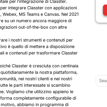
ale per l’integrazione di Classter.
er integrare Classter con applicazioni
, Webex, MS Teams e Canvas. Nel 2021
re su un numero ancora maggiore di
egrazioni out-of-the-box con altre
re i nostri strumenti e contenuti per
ttivo è quello di mettere a disposizione
riali e contenuti per trasformare Classter
Poiché Classter è cresciuta con centinaia
no quotidianamente la nostra piattaforma,
Searc
munità, nei nostri clienti e nei nostri
for:
tutte le parti interessate si scambino
e. Vogliamo che utilizzino appieno le
taforma completamente configurabile di
to motivo, abbiamo in programma di