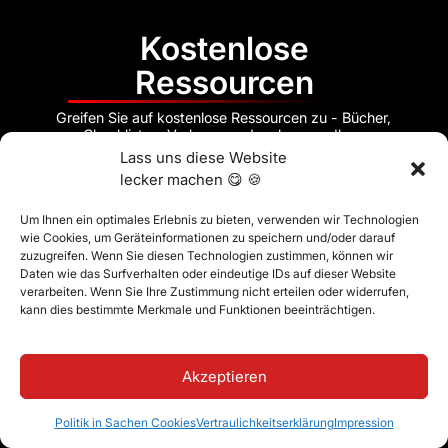
Kostenlose
Ressourcen
Greifen Sie auf kostenlose Ressourcen zu - Bücher,
Checklisten, Vorlagen und mehr -, um Ihrer
Einrichtung zum Erfolg zu verhelfen. Bringen wir Ihre
Lass uns diese Website
Schule weiter!
lecker machen 😋 🍪
Um Ihnen ein optimales Erlebnis zu bieten, verwenden wir Technologien
wie Cookies, um Geräteinformationen zu speichern und/oder darauf
zuzugreifen. Wenn Sie diesen Technologien zustimmen, können wir
Daten wie das Surfverhalten oder eindeutige IDs auf dieser Website
verarbeiten. Wenn Sie Ihre Zustimmung nicht erteilen oder widerrufen,
kann dies bestimmte Merkmale und Funktionen beeinträchtigen.
Akzeptieren
Politik in Sachen Cookies
Vertraulichkeitserklärung
Impression