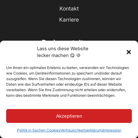
Kontakt
Karriere
Preisgestaltung
Lass uns diese Website
lecker machen 😋 🍪
Partner werden
Um Ihnen ein optimales Erlebnis zu bieten, verwenden wir Technologien
wie Cookies, um Geräteinformationen zu speichern und/oder darauf
zuzugreifen. Wenn Sie diesen Technologien zustimmen, können wir
Daten wie das Surfverhalten oder eindeutige IDs auf dieser Website
verarbeiten. Wenn Sie Ihre Zustimmung nicht erteilen oder widerrufen,
Erhalten Sie alle zwei
kann dies bestimmte Merkmale und Funktionen beeinträchtigen.
Wochen einen tollen Tipp in
Ihrem Posteingang
Akzeptieren
Politik in Sachen Cookies
Vertraulichkeitserklärung
Impression