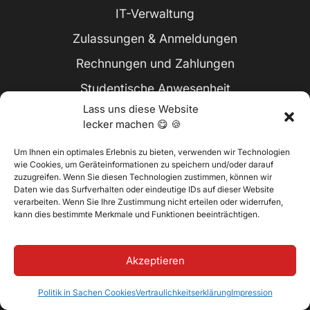
IT-Verwaltung
Zulassungen & Anmeldungen
Rechnungen und Zahlungen
Studentische Anwesenheit
Lass uns diese Website
Notenbuch & Beurteilungen
lecker machen 😋 🍪
Student Engagement
Um Ihnen ein optimales Erlebnis zu bieten, verwenden wir Technologien
Hybrides Lernen
wie Cookies, um Geräteinformationen zu speichern und/oder darauf
zuzugreifen. Wenn Sie diesen Technologien zustimmen, können wir
Daten wie das Surfverhalten oder eindeutige IDs auf dieser Website
verarbeiten. Wenn Sie Ihre Zustimmung nicht erteilen oder widerrufen,
Unternehmen
kann dies bestimmte Merkmale und Funktionen beeinträchtigen.
Über Classter
Akzeptieren
Kontakt
Karriere
Politik in Sachen Cookies
Vertraulichkeitserklärung
Impression