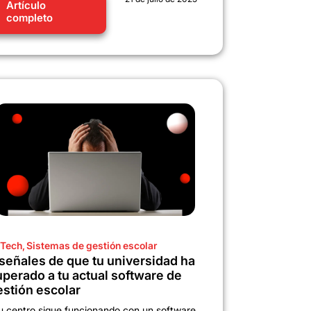
Artículo
completo
Tech
,
Sistemas de gestión escolar
 señales de que tu universidad ha
uperado a tu actual software de
estión escolar
u centro sigue funcionando con un software