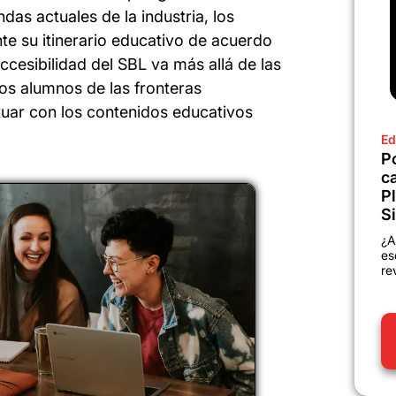
as actuales de la industria, los
e su itinerario educativo de acuerdo
ccesibilidad del SBL va más allá de las
los alumnos de las fronteras
ctuar con los contenidos educativos
Ed
P
c
P
Si
¿A
es
re