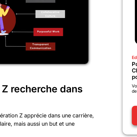
Ed
P
C
po
n Z recherche dans
Vo
de
nération Z apprécie dans une carrière,
aire, mais aussi un but et une