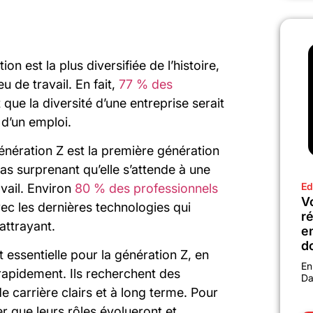
ion est la plus diversifiée de l’histoire,
u de travail. En fait,
77 % des
que la diversité d’une entreprise serait
 d’un emploi.
génération Z est la première génération
as surprenant qu’elle s’attende à une
Ed
avail. Environ
80 % des professionnels
Vo
vec les dernières technologies qui
r
 attrayant.
e
d
st essentielle pour la génération Z, en
En
rapidement. Ils recherchent des
Da
 carrière clairs et à long terme. Pour
rer que leurs rôles évolueront et