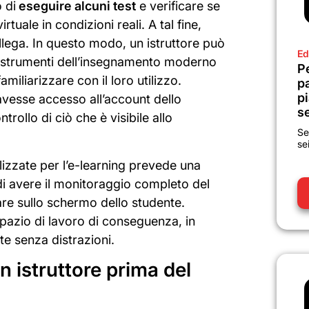
 di
eseguire alcuni test
e verificare se
tuale in condizioni reali. A tal fine,
llega. In questo modo, un istruttore può
Ed
i strumenti dell’insegnamento moderno
P
iliarizzare con il loro utilizzo.
p
pi
 avesse accesso all’account dello
se
rollo di ciò che è visibile allo
Se
se
lizzate per l’e-learning prevede una
di avere il monitoraggio completo del
re sullo schermo dello studente.
o spazio di lavoro di conseguenza, in
e senza distrazioni.
 istruttore prima del