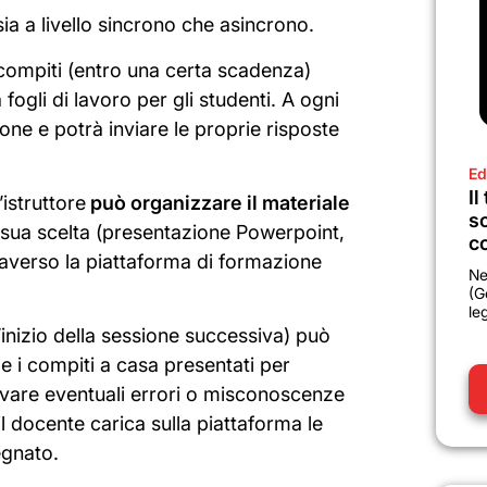
sia a livello sincrono che asincrono.
 compiti (entro una certa scadenza)
 fogli di lavoro per gli studenti. A ogni
ne e potrà inviare le proprie risposte
Ed
Il
istruttore
può organizzare il materiale
sc
sua scelta (presentazione Powerpoint,
co
raverso la piattaforma di formazione
Ne
(G
le
’inizio della sessione successiva) può
 e i compiti a casa presentati per
trovare eventuali errori o misconoscenze
l docente carica sulla piattaforma le
egnato.