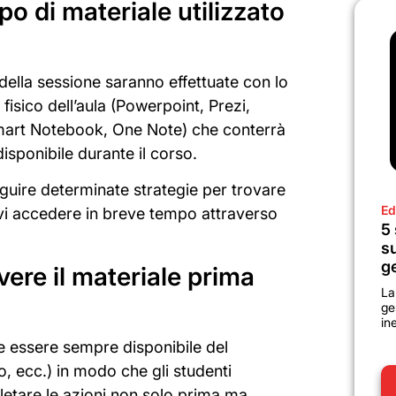
po di materiale utilizzato
della sessione saranno effettuate con lo
fisico dell’aula (Powerpoint, Prezi,
mart Notebook, One Note) che conterrà
disponibile durante il corso.
guire determinate strategie per trovare
Ed
rvi accedere in breve tempo attraverso
5 
su
g
vere il materiale prima
La
ge
in
e essere sempre disponibile del
ro, ecc.) in modo che gli studenti
etare le azioni non solo prima ma