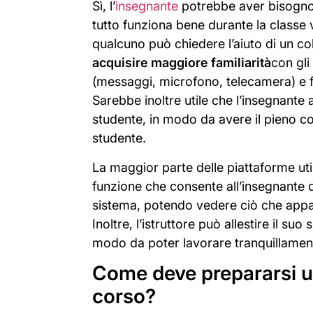
Sì, l’
insegnante
potrebbe aver bisogno
tutto funziona bene durante la classe vir
qualcuno può chiedere l’aiuto di un co
acquisire maggiore familiarità
con gl
(messaggi, microfono, telecamera) e fam
Sarebbe inoltre utile che l’insegnante
studente, in modo da avere il pieno cont
studente.
La maggior parte delle piattaforme uti
funzione che consente all’insegnante 
sistema, potendo vedere ciò che appa
Inoltre, l’istruttore può allestire il su
modo da poter lavorare tranquillament
Come deve prepararsi un
corso?