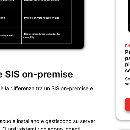
Ed
P
p
pi
se
e SIS on-premise
Se
se
 è la differenza tra un SIS on-premise e
scuole installano e gestiscono su server
e. Questi sistemi richiedono ingenti