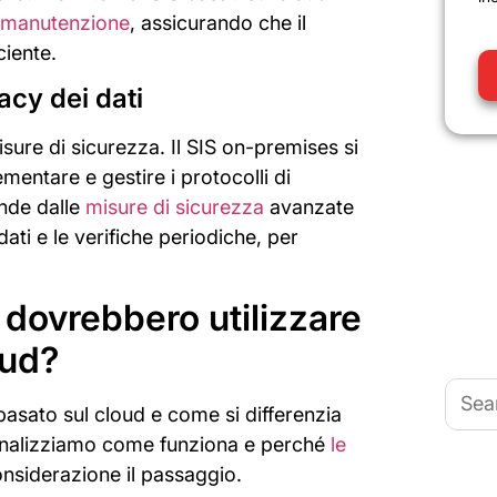
a manutenzione
, assicurando che il
ciente.
acy dei dati
sure di sicurezza. Il SIS on-premises si
ementare e gestire i protocolli di
ende dalle
misure di sicurezza
avanzate
 dati e le verifiche periodiche, per
 dovrebbero utilizzare
oud?
Searc
for:
asato sul cloud e come si differenzia
 analizziamo come funziona e perché
le
siderazione il passaggio.