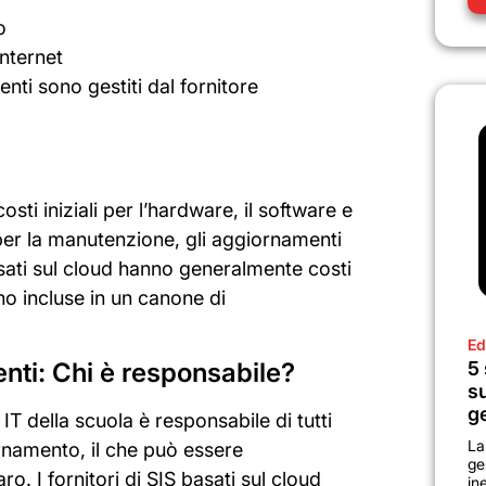
o
Internet
ti sono gestiti dal fornitore
sti iniziali per l’hardware, il software e
 per la manutenzione, gli aggiornamenti
asati sul cloud hanno generalmente costi
ono incluse in un canone di
Ed
ti: Chi è responsabile?
5 
su
g
IT della scuola è responsabile di tutti
La
rnamento, il che può essere
ge
o. I fornitori di SIS basati sul cloud
in