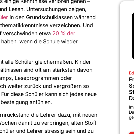
s einige Kenntnisse verloren gehen –
und Lesen. Untersuchungen zeigen,
ler
in den Grundschulklassen während
hematikkenntnisse verzeichnen. Und
ünf verschwinden etwa
20 % der
t haben, wenn die Schule wieder
ht alle Schüler gleichermaßen. Kinder
hältnissen sind oft am stärksten davon
Ed
camps, Leseprogrammen oder
Er
S
noch weiter zurück und vergrößern so
S
 Für diese Schüler kann sich jedes neue
D
gbesteigung anfühlen.
Im
Da
ernrückstand die Lehrer dazu, mit neuen
ge
Wochen damit zu verbringen, alten Stoff
chüler und Lehrer stressig sein und zu