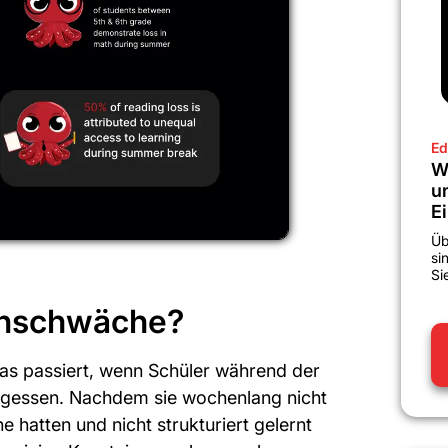
Ed
W
u
E
Üb
si
Si
rnschwäche?
as passiert, wenn Schüler während der
ergessen. Nachdem sie wochenlang nicht
 hatten und nicht strukturiert gelernt