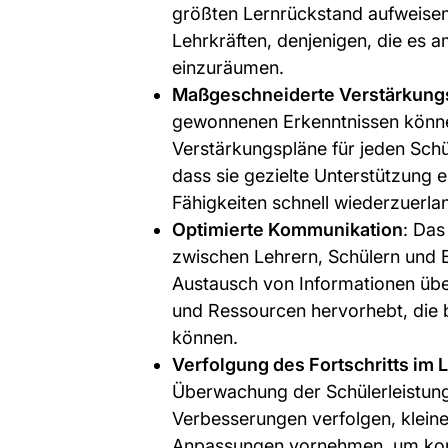
größten Lernrückstand aufweisen
Lehrkräften, denjenigen, die es a
einzuräumen.
Maßgeschneiderte Verstärkung
gewonnenen Erkenntnissen können
Verstärkungspläne für jeden Schül
dass sie gezielte Unterstützung 
Fähigkeiten schnell wiederzuerla
Optimierte Kommunikation
: Das
zwischen Lehrern, Schülern und E
Austausch von Informationen über 
und Ressourcen hervorhebt, die 
können.
Verfolgung des Fortschritts im L
Überwachung der Schülerleistun
Verbesserungen verfolgen, kleine
Anpassungen vornehmen, um kon