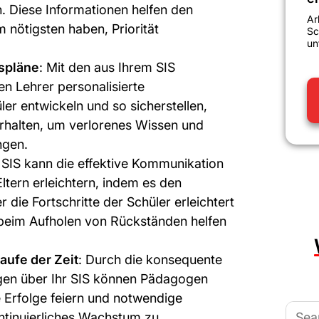
. Diese Informationen helfen den
Ar
m nötigsten haben, Priorität
Sc
un
spläne
: Mit den aus Ihrem SIS
 Lehrer personalisierte
er entwickeln und so sicherstellen,
erhalten, um verlorenes Wissen und
ngen.
 SIS kann die effektive Kommunikation
ltern erleichtern, indem es den
die Fortschritte der Schüler erleichtert
beim Aufholen von Rückständen helfen
aufe der Zeit
: Durch die konsequente
gen über Ihr SIS können Pädagogen
 Erfolge feiern und notwendige
Searc
tinuierliches Wachstum zu
for: