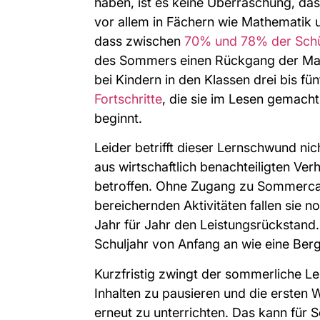
haben, ist es keine Überraschung, das
vor allem in Fächern wie Mathematik 
dass zwischen
70% und 78% der Schü
des Sommers einen Rückgang der Mat
bei Kindern in den Klassen drei bis f
Fortschritte
, die sie im Lesen gemach
beginnt.
Leider betrifft dieser Lernschwund nic
aus wirtschaftlich benachteiligten Ver
betroffen. Ohne Zugang zu Sommer
bereichernden Aktivitäten fallen sie 
Jahr für Jahr den Leistungsrückstand.
Schuljahr von Anfang an wie eine Ber
Kurzfristig zwingt der sommerliche L
Inhalten zu pausieren und die ersten 
erneut zu unterrichten. Das kann für S