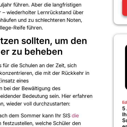
ljahr führen. Aber die langfristigen
 – wiederholter Lernrückstand über
häufen und zu schlechteren Noten,
lege-Reife führen.
tzen sollten, um den
mer zu beheben
 für die Schulen an der Zeit, sich
onzentrieren, die mit der Rückkehr in
insatz eines
n bei der Bewältigung des
eidender Bedeutung sein. Hier erfahren
Ed
nn, wieder voll durchzustarten:
5
Ih
Nach dem Sommer kann Ihr SIS
die
S
m festzustellen, welche Schüler den
e