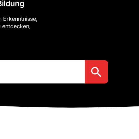
Bildung
n Erkenntnisse,
u entdecken,
Search Button