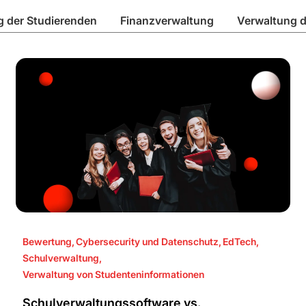
g der Studierenden
Finanzverwaltung
Verwaltung d
Bewertung
,
Cybersecurity und Datenschutz
,
EdTech
,
Schulverwaltung
,
Verwaltung von Studenteninformationen
Schulverwaltungssoftware vs.