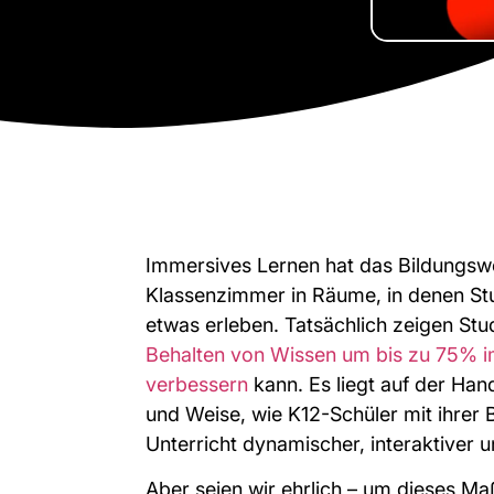
Immersives Lernen hat das Bildungsw
Klassenzimmer in Räume, in denen Stu
etwas erleben. Tatsächlich zeigen St
Behalten von Wissen um bis zu 75% im
verbessern
kann. Es liegt auf der Hand
und Weise, wie K12-Schüler mit ihrer
Unterricht dynamischer, interaktiver 
Aber seien wir ehrlich – um dieses Maß 