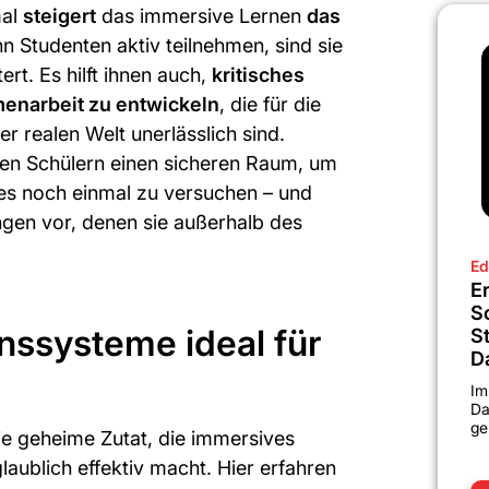
mal
steigert
das immersive Lernen
das
n Studenten aktiv teilnehmen, sind sie
rt. Es hilft ihnen auch,
kritisches
enarbeit zu entwickeln
, die für die
 realen Welt unerlässlich sind.
en Schülern einen sicheren Raum, um
 es noch einmal zu versuchen – und
ngen vor, denen sie außerhalb des
Ed
Er
S
nssysteme ideal für
S
D
Im
Da
ge
e geheime Zutat, die immersives
laublich effektiv macht. Hier erfahren