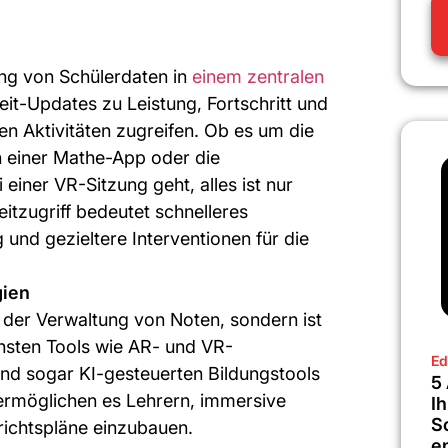
ung von Schülerdaten in
einem zentralen
eit-Updates zu Leistung, Fortschritt und
n Aktivitäten zugreifen. Ob es um die
 einer Mathe-App oder die
einer VR-Sitzung geht, alles ist nur
eitzugriff bedeutet schnelleres
und gezieltere Interventionen für die
gien
r der Verwaltung von Noten, sondern ist
rnsten Tools wie AR- und VR-
Ed
und sogar KI-gesteuerten Bildungstools
5
n ermöglichen es Lehrern, immersive
Ih
S
rrichtspläne einzubauen.
e