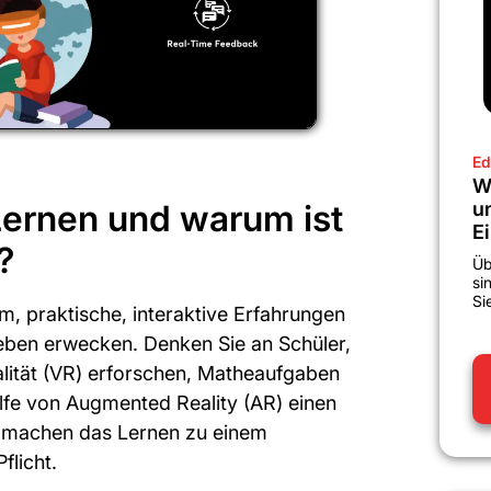
Ed
W
Lernen und warum ist
u
E
?
Üb
si
Si
, praktische, interaktive Erfahrungen
Leben erwecken. Denken Sie an Schüler,
alität (VR) erforschen, Matheaufgaben
ilfe von Augmented Reality (AR) einen
ls machen das Lernen zu einem
flicht.