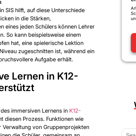
n
Ar
n SIS hilft, auf diese Unterschiede
Sc
licken in die Stärken,
un
n eines jeden Schülers können Lehrer
en. So kann beispielsweise einem
en hat, eine spielerische Lektion
Niveau zugeschnitten ist, während ein
pruchsvollere Aufgabe erhält.
ve Lernen in K12-
rstützt
r des immersiven Lernens in
K12-
cht diesen Prozess. Funktionen wie
r Verwaltung von Gruppenprojekten
Searc
tigen die Schüler, gemeinsam an
for: