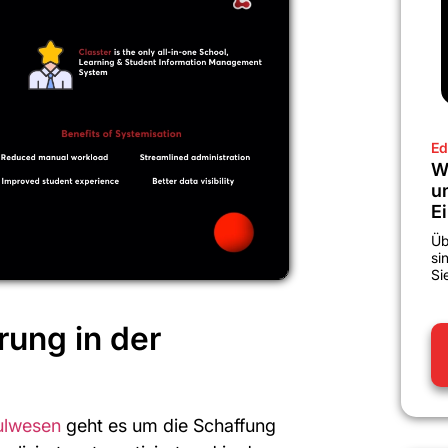
Ed
W
u
E
Üb
si
Si
rung in der
hulwesen
geht es um die Schaffung