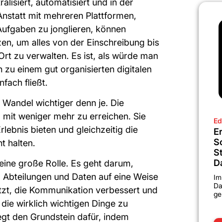
ralisiert, automatisiert und in der
 Anstatt mit mehreren Plattformen,
Aufgaben zu jonglieren, können
en, um alles von der Einschreibung bis
rt zu verwalten. Es ist, als würde man
 zu einem gut organisierten digitalen
fach fließt.
 Wandel wichtiger denn je. Die
mit weniger mehr zu erreichen. Sie
Ed
lebnis bieten und gleichzeitig die
Er
S
t halten.
S
D
r eine große Rolle. Es geht darum,
 Abteilungen und Daten auf eine Weise
Im
Da
ützt, die Kommunikation verbessert und
ge
f die wirklich wichtigen Dinge zu
egt den Grundstein dafür, indem