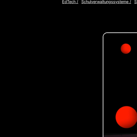
EdTech
/
Schulverwaltungssysteme
/
S