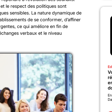
t le respect des politiques sont
iques sensibles. La nature dynamique de
blissements de se conformer, d’affiner
rgentes, ce qui améliore en fin de
s échanges verbaux et le niveau
Ed
Vo
r
e
d
En
Da