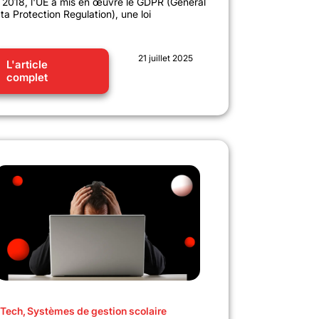
 2018, l'UE a mis en œuvre le GDPR (General
ta Protection Regulation), une loi
21 juillet 2025
L'article
complet
Tech
,
Systèmes de gestion scolaire