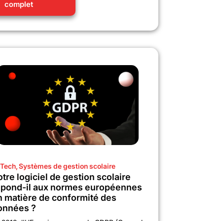
complet
Tech
,
Systèmes de gestion scolaire
tre logiciel de gestion scolaire
épond-il aux normes européennes
n matière de conformité des
onnées ?