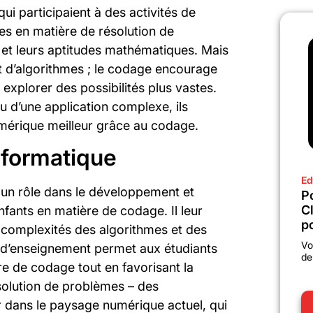
ui participaient à des activités de
s en matière de résolution de
s et leurs aptitudes mathématiques. Mais
 et d’algorithmes ; le codage encourage
 à explorer des possibilités plus vastes.
ou d’une application complexe, ils
érique meilleur grâce au codage.
nformatique
Ed
 un rôle dans le développement et
P
C
fants en matière de codage. Il leur
po
 complexités des algorithmes et des
Vo
d’enseignement permet aux étudiants
de
e de codage tout en favorisant la
ésolution de problèmes – des
r dans le paysage numérique actuel, qui