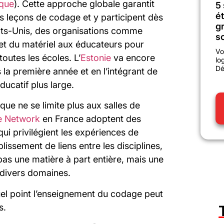
ique
). Cette approche globale garantit
5
é
s leçons de codage et y participent dès
gr
ats-Unis, des organisations comme
sc
et du matériel aux éducateurs pour
Vo
outes les écoles. L’
Estonie
va encore
lo
Dé
 la première année et en l’intégrant de
ucatif plus large.
que ne se limite plus aux salles de
e Network
en France adoptent des
ui privilégient les expériences de
lissement de liens entre les disciplines,
pas une matière à part entière, mais une
 divers domaines.
el point l’enseignement du codage peut
s.