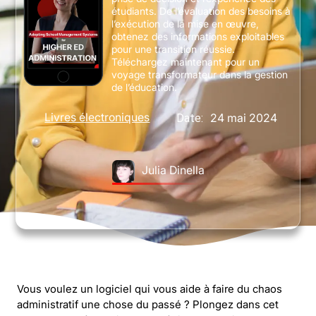
étudiants. De l’évaluation des besoins à
l’exécution de la mise en œuvre,
obtenez des informations exploitables
pour une transition réussie.
Téléchargez maintenant pour un
voyage transformateur dans la gestion
de l’éducation.
Livres électroniques
24 mai 2024
Date:
Julia Dinella
Vous voulez un logiciel qui vous aide à faire du chaos
administratif une chose du passé ? Plongez dans cet