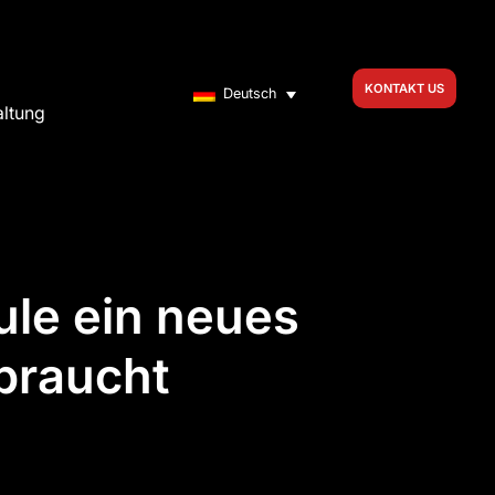
KONTAKT US
Deutsch
altung
ule ein neues
braucht