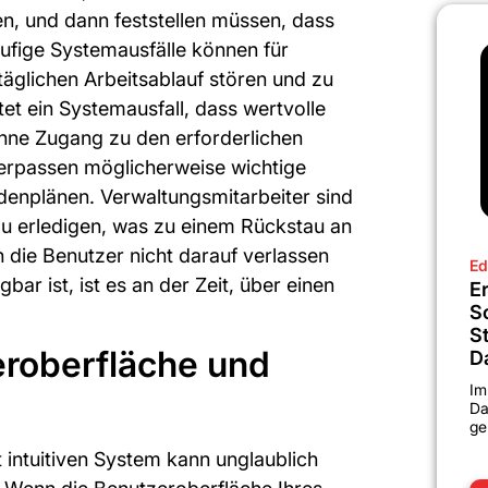
n, und dann feststellen müssen, dass
äufige Systemausfälle können für
täglichen Arbeitsablauf stören und zu
tet ein Systemausfall, dass wertvolle
 ohne Zugang zu den erforderlichen
rpassen möglicherweise wichtige
enplänen. Verwaltungsmitarbeiter sind
zu erledigen, was zu einem Rückstau an
h die Benutzer nicht darauf verlassen
Ed
ar ist, ist es an der Zeit, über einen
Er
S
S
eroberfläche und
D
Im
Da
ge
 intuitiven System kann unglaublich