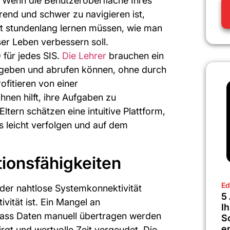
. Wenn die Benutzeroberfläche Ihres
end und schwer zu navigieren ist,
ht stundenlang lernen müssen, wie man
er Leben verbessern soll.
 für jedes SIS.
Die Lehrer
brauchen ein
ngeben und abrufen können, ohne durch
ofitieren von einer
hnen hilft, ihre Aufgaben zu
Eltern schätzen eine intuitive Plattform,
es leicht verfolgen und auf dem
tionsfähigkeiten
Ed
in der nahtlose Systemkonnektivität
5
ivität ist. Ein Mangel an
Ih
ass Daten manuell übertragen werden
S
e
rgt und wertvolle Zeit vergeudet. Die