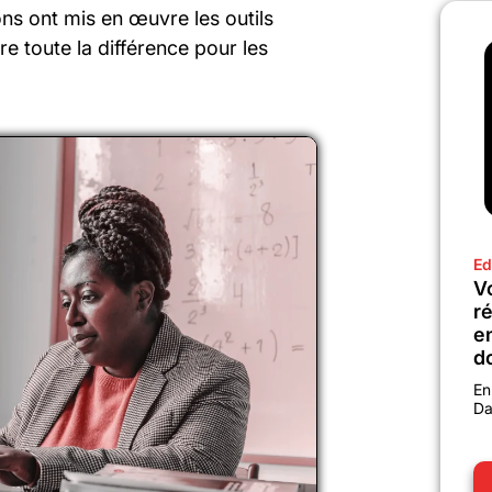
ions ont mis en œuvre les outils
e toute la différence pour les
Ed
Vo
r
e
d
En
Da