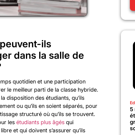
peuvent-ils
er dans la salle de
?
emps quotidien et une participation
r le meilleur parti de la classe hybride.
a disposition des étudiants, qu’ils
Ed
sement ou qu’ils en soient séparés, pour
5
issage structuré où qu’ils se trouvent.
é
gr
our les
étudiants plus âgés
qui
sc
bre et qui doivent s’assurer qu’ils