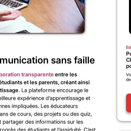
Ed
P
munication sans faille
C
po
boration transparente
entre les
Vo
de
tudiants et les parents, créant ainsi
tissage
. La plateforme encourage le
meilleure expérience d’apprentissage et
nnes impliquées. Les éducateurs
ans de cours, des projets ou des quiz,
t partager des informations sur les
rogrès des étudiants et l’assiduité. C’est