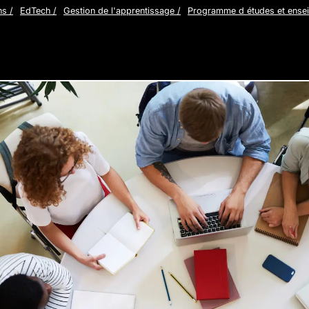
ns
/
EdTech
/
Gestion de l'apprentissage
/
Programme d études et ense