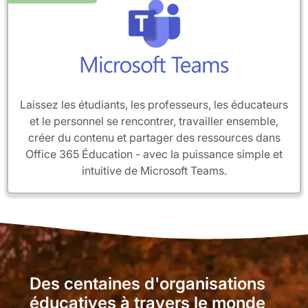
Laissez les étudiants, les professeurs, les éducateurs
et le personnel se rencontrer, travailler ensemble,
créer du contenu et partager des ressources dans
Office 365 Éducation - avec la puissance simple et
intuitive de Microsoft Teams.
D
e
s
c
e
n
t
a
i
n
e
s
d
'
o
r
g
a
n
i
s
a
t
i
o
n
s
é
d
u
c
a
t
i
v
e
s
à
t
r
a
v
e
r
s
l
e
m
o
n
d
e