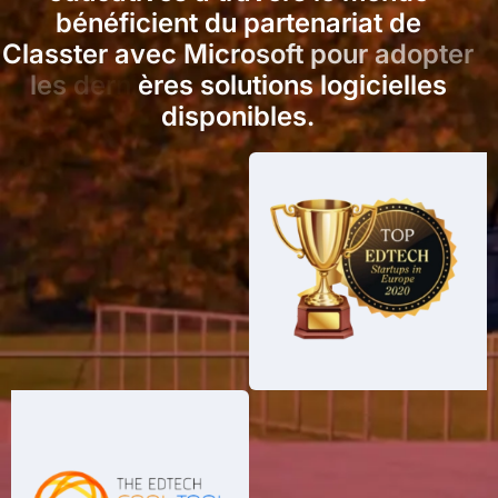
b
é
n
é
f
i
c
i
e
n
t
d
u
p
a
r
t
e
n
a
r
i
a
t
d
e
C
l
a
s
s
t
e
r
a
v
e
c
M
i
c
r
o
s
o
f
t
p
o
u
r
a
d
o
p
t
e
r
l
e
s
d
e
r
n
i
è
r
e
s
s
o
l
u
t
i
o
n
s
l
o
g
i
c
i
e
l
l
e
s
d
i
s
p
o
n
i
b
l
e
s
.