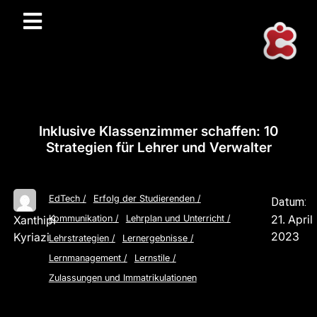
Inklusive Klassenzimmer schaffen: 10
Strategien für Lehrer und Verwalter
EdTech
/
Erfolg der Studierenden
/
Datum:
21. April
Xanthipi
Kommunikation
/
Lehrplan und Unterricht
/
2023
Kyriazi
Lehrstrategien
/
Lernergebnisse
/
Lernmanagement
/
Lernstile
/
Zulassungen und Immatrikulationen