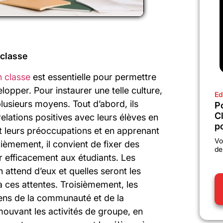
 classe
n classe
est essentielle pour permettre
lopper. Pour instaurer une telle culture,
Ed
usieurs moyens. Tout d’abord, ils
P
C
elations positives avec leurs élèves en
po
nt leurs préoccupations et en apprenant
Vo
ièmement, il convient de fixer des
de
r efficacement aux étudiants. Les
 attend d’eux et quelles seront les
 ces attentes. Troisièmement, les
ens de la communauté et de la
mouvant les activités de groupe, en