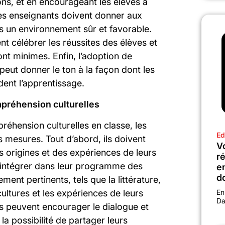
ions, et en encourageant les élèves à
les enseignants doivent donner aux
ns un environnement sûr et favorable.
t célébrer les réussites des élèves et
ont minimes. Enfin, l’adoption de
peut donner le ton à la façon dont les
dent l’apprentissage.
ompréhension culturelles
préhension culturelles en classe, les
Ed
 mesures. Tout d’abord, ils doivent
Vo
es origines et des expériences de leurs
r
 intégrer dans leur programme des
e
d
ment pertinents, tels que la littérature,
s cultures et les expériences de leurs
En
Da
s peuvent encourager le dialogue et
la possibilité de partager leurs