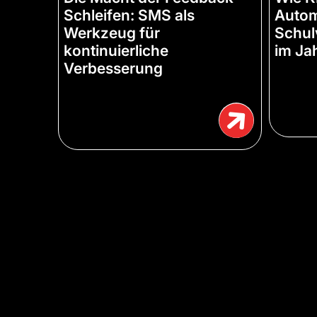
Schleifen: SMS als
Autom
Werkzeug für
Schul
kontinuierliche
im Ja
Verbesserung