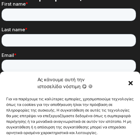
Ας κάνουμε αυτή την
ιστοσελίδα νόστιμη 😋 🍪
Για να παρέχουμε τις καλύτερες εμπειρίες, χρησιμοποιούμε τεχνολογίες
όπως τα cookies για την αποθήκευση ή/και την πρόσβαση σε
πληροφορίες της συσκευής. Η συγκατάθεση σε αυτές τις τεχνολογίες
θα μας επιτρέψει να επεξεργαζόμαστε δεδομένα όπως η συμπεριφορά
@2025 Vertitech. Όλα τα δικαιώματα διατηρούνται.
περιήγησης ή τα μοναδικά αναγνωριστικά σε αυτόν τον ιστότοπο. Η μη
συγκατάθεση ή η απόσυρση της συγκατάθεσης μπορεί να επηρεάσει
αρνητικά ορισμένα χαρακτηριστικά και λειτουργίες.
Πολιτική απορρήτου